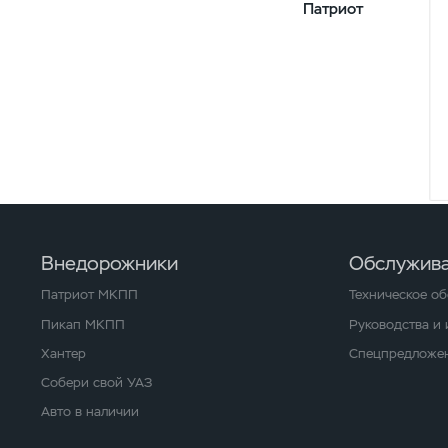
Патриот
Внедорожники
Обслужива
Патриот МКПП
Техническое о
Пикап МКПП
Руководства и
Хантер
Спецпредложен
Собери свой УАЗ
Авто в наличии