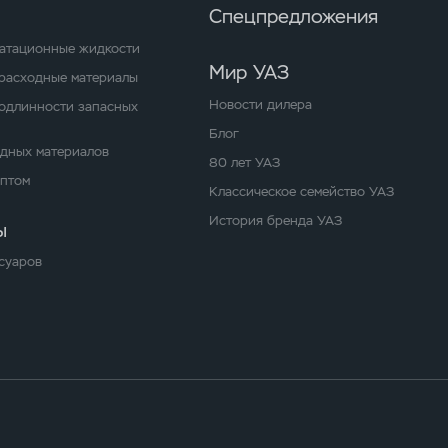
Спецпредложения
уатационные жидкости
Мир УАЗ
расходные материалы
Новости дилера
одлинности запасных
Блог
одных материалов
80 лет УАЗ
оптом
Классическое семейство УАЗ
История бренда УАЗ
ы
суаров