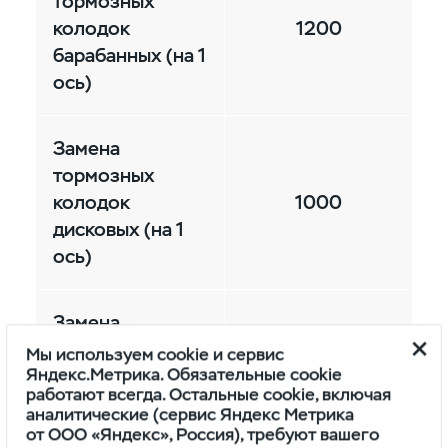
тормозных
колодок
1200
барабанных (на 1
ось)
Замена
тормозных
колодок
1000
дисковых (на 1
ось)
Замена
тормозных
1400
Мы используем cookie и сервис
Яндекс.Метрика. Обязательные cookie
дисков
работают всегда. Остальные cookie, включая
аналитические (сервис Яндекс Метрика
от ООО «Яндекс», Россия), требуют вашего
Прокачка