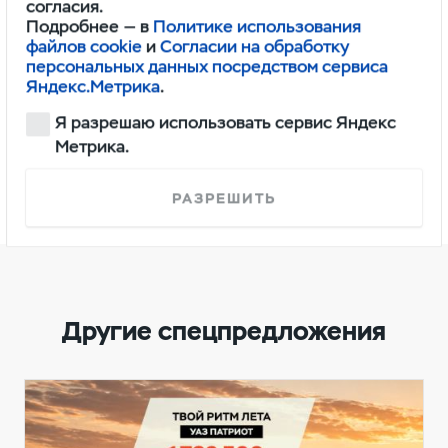
согласия.
тормозной
500
Подробнее — в
Политике использования
файлов cookie
и
Согласии на обработку
системы
персональных данных посредством сервиса
Яндекс.Метрика
.
Я разрешаю использовать сервис Яндекс
*- Указана максимальная рекомендованная
Метрика.
цена, итоговую цену уточнять у официального
Дилера
РАЗРЕШИТЬ
Другие спецпредложения