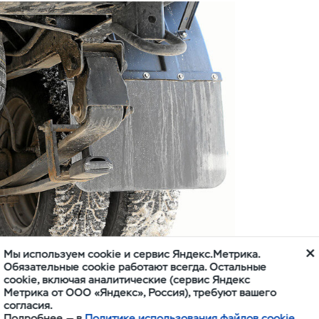
Мы используем cookie и сервис Яндекс.Метрика.
Обязательные cookie работают всегда. Остальные
cookie, включая аналитические (сервис Яндекс
Метрика от ООО «Яндекс», Россия), требуют вашего
ессор. Стабилизатор поперечной устойчивости входит в
согласия.
Подробнее — в
Политике использования файлов cookie