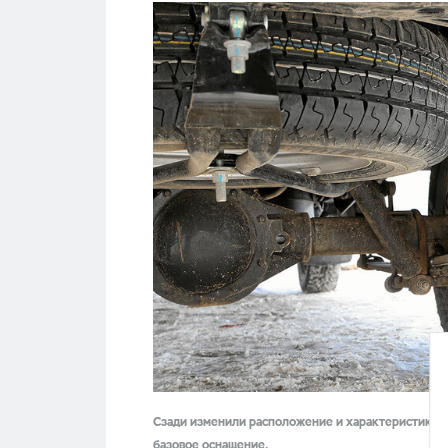
Сзади изменили расположение и характеристики р
базовое оснащение.