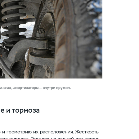
ычагах, амортизаторы — внутри пружин.
е и тормоза
 и геометрию их расположения. Жесткость
зка выросли. Тормоза на задней оси теперь