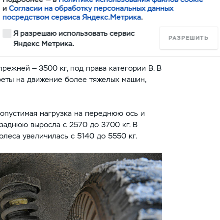
и
Согласии на обработку персональных данных
посредством сервиса Яндекс.Метрика
.
сть
Я разрешаю использовать сервис
РАЗРЕШИТЬ
Яндекс Метрика.
режней — 3500 кг, под права категории В. В
преты на движение более тяжелых машин,
 допустимая нагрузка на переднюю ось и
а заднюю выросла с 2570 до 3700 кг. В
олеса увеличилась с 5140 до 5550 кг.